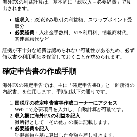
海外FXの利益計算は、基本的に「総収入－必要経費」で算
出されます。
総収入
：決済済み取引の利益額、スワップポイント受
取分
必要経費
：入出金手数料、VPS利用料、情報商材代、
関連書籍代など
証拠が不十分な経費は認められない可能性があるため、必ず
領収書や利用明細を保管しておくことが求められます。
確定申告書の作成手順
海外FXの確定申告では、主に「確定申告書B」と「雑所得の
内訳書」を使用します。手順は以下の通りです。
国税庁の確定申告書等作成コーナーにアクセス
Web上で必要項目を入力し、自動計算が可能です。
収入欄に海外FXの利益を記入
雑所得として「その他」の欄に記載します。
必要経費を記入
証拠書類を基に算出した金額を差し引きます。