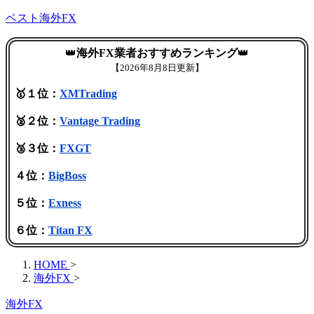
ベスト海外FX
👑
海外FX業者おすすめランキング
👑
【
2026年8月8日更新】
🥇１位：
XMTrading
🥈２位：
Vantage Trading
🥉３位：
FXGT
４位：
BigBoss
５位：
Exness
６位：
Titan FX
HOME
>
海外FX
>
海外FX