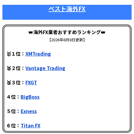
ベスト海外FX
👑
海外FX業者おすすめランキング
👑
【
2026年8月8日更新】
🥇１位：
XMTrading
🥈２位：
Vantage Trading
🥉３位：
FXGT
４位：
BigBoss
５位：
Exness
６位：
Titan FX