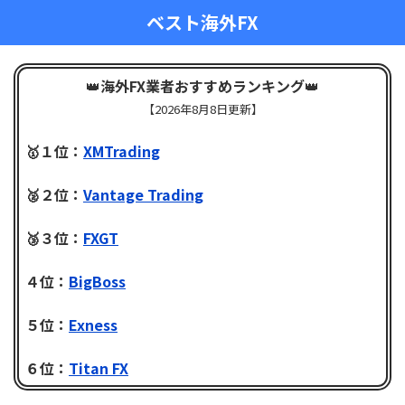
ベスト海外FX
👑
海外FX業者おすすめランキング
👑
【
2026年8月8日更新】
🥇１位：
XMTrading
🥈２位：
Vantage Trading
🥉３位：
FXGT
４位：
BigBoss
５位：
Exness
６位：
Titan FX