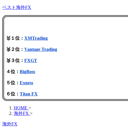
ベスト海外FX
🥇１位：
XMTrading
🥈２位：
Vantage Trading
🥉３位：
FXGT
４位：
BigBoss
５位：
Exness
６位：
Titan FX
HOME
>
海外FX
>
海外FX