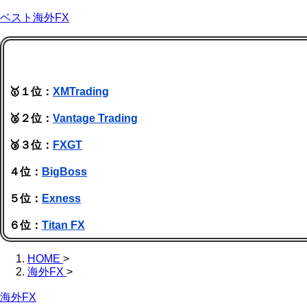
ベスト海外FX
🥇１位：
XMTrading
🥈２位：
Vantage Trading
🥉３位：
FXGT
４位：
BigBoss
５位：
Exness
６位：
Titan FX
HOME
>
海外FX
>
海外FX