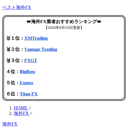
ベスト海外FX
👑
海外FX業者おすすめランキング
👑
【
2026年8月10日更新】
🥇１位：
XMTrading
🥈２位：
Vantage Trading
🥉３位：
FXGT
４位：
BigBoss
５位：
Exness
６位：
Titan FX
HOME
>
海外FX
>
海外FX