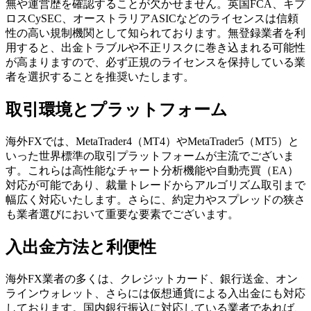
無や運営歴を確認することが欠かせません。英国FCA、キプ
ロスCySEC、オーストラリアASICなどのライセンスは信頼
性の高い規制機関として知られております。無登録業者を利
用すると、出金トラブルや不正リスクに巻き込まれる可能性
が高まりますので、必ず正規のライセンスを保持している業
者を選択することを推奨いたします。
取引環境とプラットフォーム
海外FXでは、MetaTrader4（MT4）やMetaTrader5（MT5）と
いった世界標準の取引プラットフォームが主流でございま
す。これらは高性能なチャート分析機能や自動売買（EA）
対応が可能であり、裁量トレードからアルゴリズム取引まで
幅広く対応いたします。さらに、約定力やスプレッドの狭さ
も業者選びにおいて重要な要素でございます。
入出金方法と利便性
海外FX業者の多くは、クレジットカード、銀行送金、オン
ラインウォレット、さらには仮想通貨による入出金にも対応
しております。国内銀行振込に対応している業者であれば、