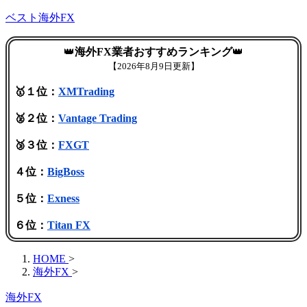
ベスト海外FX
👑
海外FX業者おすすめランキング
👑
【
2026年8月9日更新】
🥇１位：
XMTrading
🥈２位：
Vantage Trading
🥉３位：
FXGT
４位：
BigBoss
５位：
Exness
６位：
Titan FX
HOME
>
海外FX
>
海外FX