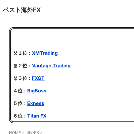
ベスト海外FX
🥇１位：
XMTrading
🥈２位：
Vantage Trading
🥉３位：
FXGT
４位：
BigBoss
５位：
Exness
６位：
Titan FX
HOME
>
海外FX
>