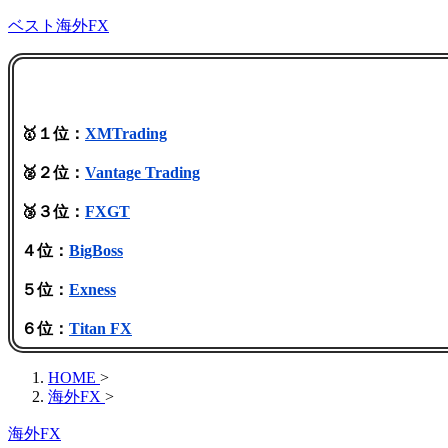
ベスト海外FX
🥇１位：
XMTrading
🥈２位：
Vantage Trading
🥉３位：
FXGT
４位：
BigBoss
５位：
Exness
６位：
Titan FX
HOME
>
海外FX
>
海外FX