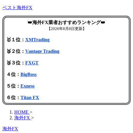
ベスト海外FX
👑
海外FX業者おすすめランキング
👑
【
2026年8月8日更新】
🥇１位：
XMTrading
🥈２位：
Vantage Trading
🥉３位：
FXGT
４位：
BigBoss
５位：
Exness
６位：
Titan FX
HOME
>
海外FX
>
海外FX