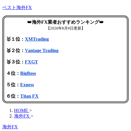
ベスト海外FX
👑
海外FX業者おすすめランキング
👑
【
2026年8月9日更新】
🥇１位：
XMTrading
🥈２位：
Vantage Trading
🥉３位：
FXGT
４位：
BigBoss
５位：
Exness
６位：
Titan FX
HOME
>
海外FX
>
海外FX