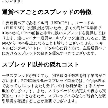
ございます。
通貨ペアごとのスプレッドの特徴
主要通貨ペアであるドル円（USD/JPY）、ユーロドル
（EUR/USD）は流動性が高いため、多くの海外FX業者で
0.0pipsから1.0pips前後と非常に狭いスプレッドを提供してお
ります。逆にマイナー通貨やエキゾチック通貨になると、数
pipsから10pips以上になることも珍しくございません。スキ
ャルピングやデイトレードを中心に行う方は、主要通貨ペア
におけるスプレッドの狭さを優先すべきでございます。
スプレッド以外の隠れコスト
一見スプレッドが狭くても、別途取引手数料を課す業者がご
ざいます。ECN口座やRawスプレッド口座では、0.0pips表示
であっても1ロットあたり数ドルの手数料が発生するのが一
般的でございます。また、スリッページや約定力の低さも実
質的なコストとなるため、スプレッドのみならず総合的な取
引環境を確認することが重要でございます。