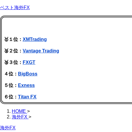
ベスト海外FX
🥇１位：
XMTrading
🥈２位：
Vantage Trading
🥉３位：
FXGT
４位：
BigBoss
５位：
Exness
６位：
Titan FX
HOME
>
海外FX
>
海外FX