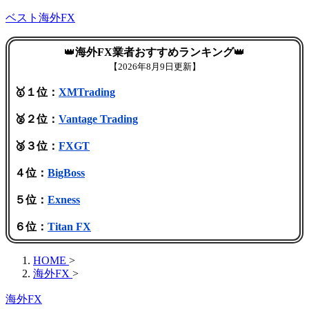
ベスト海外FX
👑
海外FX業者おすすめランキング
👑
【
2026年8月9日更新】
🥇１位：
XMTrading
🥈２位：
Vantage Trading
🥉３位：
FXGT
４位：
BigBoss
５位：
Exness
６位：
Titan FX
HOME
>
海外FX
>
海外FX