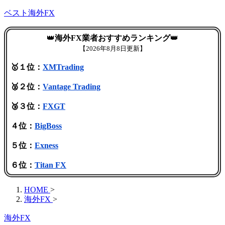
ベスト海外FX
👑
海外FX業者おすすめランキング
👑
【
2026年8月8日更新】
🥇１位：
XMTrading
🥈２位：
Vantage Trading
🥉３位：
FXGT
４位：
BigBoss
５位：
Exness
６位：
Titan FX
HOME
>
海外FX
>
海外FX