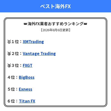
ベスト海外FX
👑
海外FX業者おすすめランキング
👑
【
2026年8月6日更新】
🥇１位：
XMTrading
🥈２位：
Vantage Trading
🥉３位：
FXGT
４位：
BigBoss
５位：
Exness
６位：
Titan FX