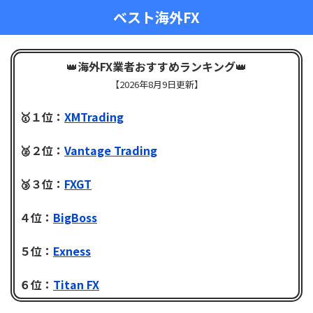
ベスト海外FX
👑
海外FX業者おすすめランキング
👑
【
2026年8月9日更新】
🥇１位：
XMTrading
🥈２位：
Vantage Trading
🥉３位：
FXGT
４位：
BigBoss
５位：
Exness
６位：
Titan FX