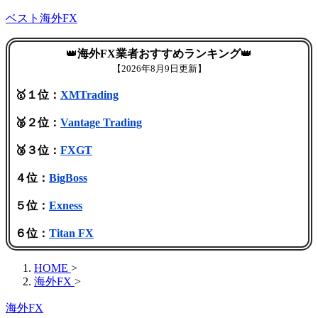
ベスト海外FX
👑
海外FX業者おすすめランキング
👑
【
2026年8月9日更新】
🥇１位：
XMTrading
🥈２位：
Vantage Trading
🥉３位：
FXGT
４位：
BigBoss
５位：
Exness
６位：
Titan FX
HOME
>
海外FX
>
海外FX