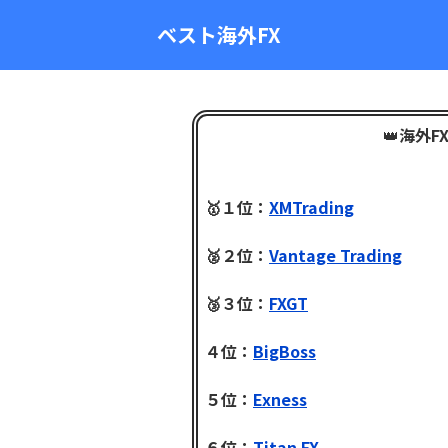
ベスト海外FX
👑
海外F
🥇１位：
XMTrading
🥈２位：
Vantage Trading
🥉３位：
FXGT
４位：
BigBoss
５位：
Exness
６位：
Titan FX