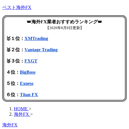
ベスト海外FX
👑
海外FX業者おすすめランキング
👑
【
2026年8月8日更新】
🥇１位：
XMTrading
🥈２位：
Vantage Trading
🥉３位：
FXGT
４位：
BigBoss
５位：
Exness
６位：
Titan FX
HOME
>
海外FX
>
海外FX