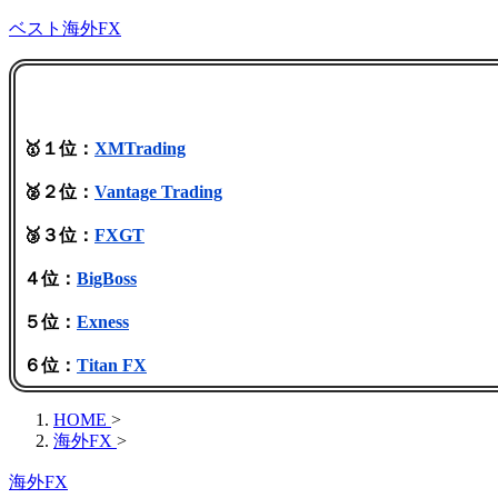
ベスト海外FX
🥇１位：
XMTrading
🥈２位：
Vantage Trading
🥉３位：
FXGT
４位：
BigBoss
５位：
Exness
６位：
Titan FX
HOME
>
海外FX
>
海外FX