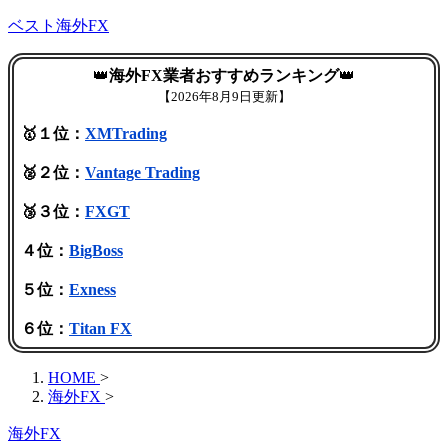
ベスト海外FX
👑
海外FX業者おすすめランキング
👑
【
2026年8月9日更新】
🥇１位：
XMTrading
🥈２位：
Vantage Trading
🥉３位：
FXGT
４位：
BigBoss
５位：
Exness
６位：
Titan FX
HOME
>
海外FX
>
海外FX