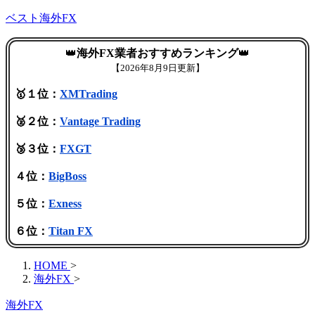
ベスト海外FX
👑
海外FX業者おすすめランキング
👑
【
2026年8月9日更新】
🥇１位：
XMTrading
🥈２位：
Vantage Trading
🥉３位：
FXGT
４位：
BigBoss
５位：
Exness
６位：
Titan FX
HOME
>
海外FX
>
海外FX