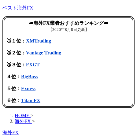
ベスト海外FX
👑
海外FX業者おすすめランキング
👑
【
2026年8月8日更新】
🥇１位：
XMTrading
🥈２位：
Vantage Trading
🥉３位：
FXGT
４位：
BigBoss
５位：
Exness
６位：
Titan FX
HOME
>
海外FX
>
海外FX