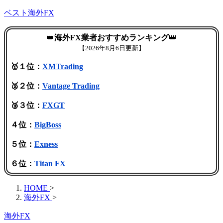
ベスト海外FX
👑
海外FX業者おすすめランキング
👑
【
2026年8月6日更新】
🥇１位：
XMTrading
🥈２位：
Vantage Trading
🥉３位：
FXGT
４位：
BigBoss
５位：
Exness
６位：
Titan FX
HOME
>
海外FX
>
海外FX