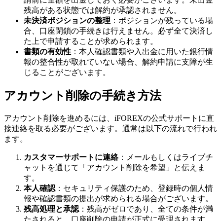
残高がある状態では解約が承認されません。
未決済ポジションの整理
：ポジションが残っている場
合、口座閉鎖の手続きは行えません。必ず全て決済し
た上で申請することが求められます。
書類の有効性
：本人確認書類や入出金に用いた銀行情
報の整合性が取れていない場合、解約申請に支障が生
じることがございます。
アカウント削除の手続き方法
アカウント削除を進めるには、iFOREXの公式サポートに直
接連絡を取る必要がございます。通常は以下の流れで行われ
ます。
カスタマーサポートに連絡
：メールもしくはライブチ
ャットを通じて「アカウント削除を希望」と伝えま
す。
本人確認
：セキュリティ保護のため、登録時の個人情
報や確認書類の提出が求められる場合がございます。
残高処理と承認
：残高がゼロであり、全ての条件が満
たされると、口座削除の申請が正式に受理されます。