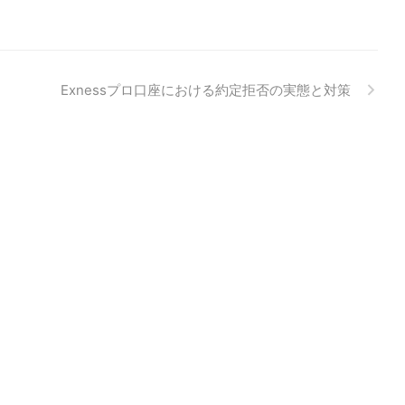
Exnessプロ口座における約定拒否の実態と対策