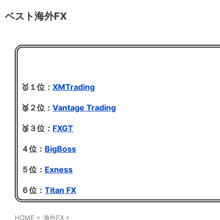
ベスト海外FX
🥇１位：
XMTrading
🥈２位：
Vantage Trading
🥉３位：
FXGT
４位：
BigBoss
５位：
Exness
６位：
Titan FX
HOME
>
海外FX
>