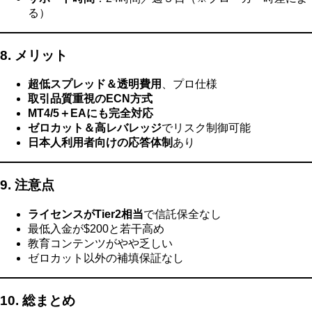
る）
8. メリット
超低スプレッド＆透明費用
、プロ仕様
取引品質重視のECN方式
MT4/5＋EAにも完全対応
ゼロカット＆高レバレッジ
でリスク制御可能
日本人利用者向けの応答体制
あり
9. 注意点
ライセンスがTier2相当
で信託保全なし
最低入金が$200と若干高め
教育コンテンツがやや乏しい
ゼロカット以外の補填保証なし
10. 総まとめ