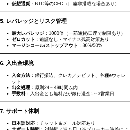
仮想通貨
：BTC等のCFD（口座非搭載な場合あり）
5. レバレッジとリスク管理
最大レバレッジ
：1000倍（一部通貨/口座で制限あり）
ゼロカット
：追証なし・マイナス残高対策あり
マージンコール/ストップアウト
：80%/50%
6. 入出金環境
入金方法
：銀行振込、クレカ／デビット、各種eウォレ
ット
出金処理
：原則24～48時間以内
手数料
：入出金とも無料だが銀行送金1～3営業日
7. サポート体制
日本語対応
：チャット＆メール対応あり
サポート時間
：24時間／週５日（※ブローカー時差によ