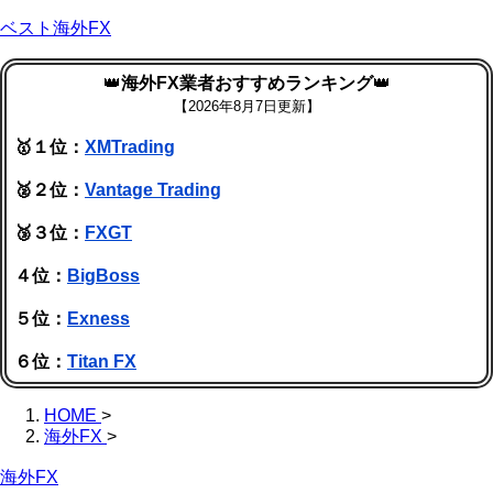
ベスト海外FX
👑
海外FX業者おすすめランキング
👑
【
2026年8月7日更新】
🥇１位：
XMTrading
🥈２位：
Vantage Trading
🥉３位：
FXGT
４位：
BigBoss
５位：
Exness
６位：
Titan FX
HOME
>
海外FX
>
海外FX