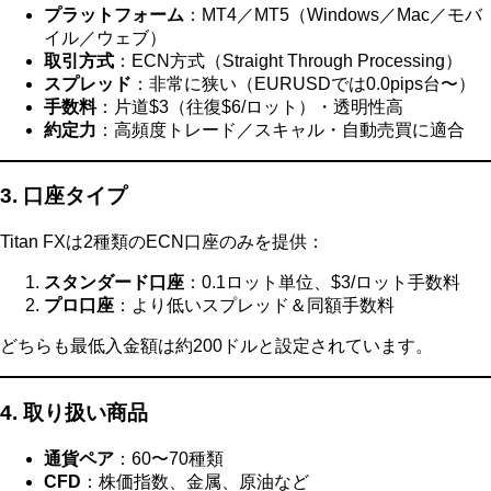
プラットフォーム
：MT4／MT5（Windows／Mac／モバ
イル／ウェブ）
取引方式
：ECN方式（Straight Through Processing）
スプレッド
：非常に狭い（EURUSDでは0.0pips台〜）
手数料
：片道$3（往復$6/ロット）・透明性高
約定力
：高頻度トレード／スキャル・自動売買に適合
3. 口座タイプ
Titan FXは2種類のECN口座のみを提供：
スタンダード口座
：0.1ロット単位、$3/ロット手数料
プロ口座
：より低いスプレッド＆同額手数料
どちらも最低入金額は約200ドルと設定されています。
4. 取り扱い商品
通貨ペア
：60〜70種類
CFD
：株価指数、金属、原油など