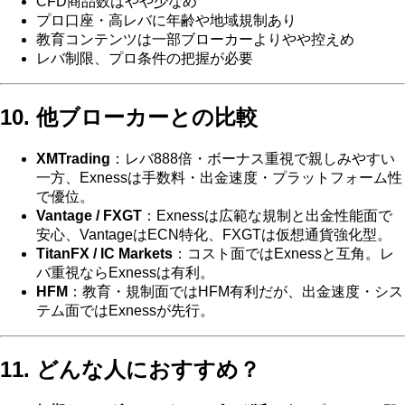
CFD商品数はやや少なめ
プロ口座・高レバに年齢や地域規制あり
教育コンテンツは一部ブローカーよりやや控えめ
レバ制限、プロ条件の把握が必要
10. 他ブローカーとの比較
XMTrading
：レバ888倍・ボーナス重視で親しみやすい
一方、Exnessは手数料・出金速度・プラットフォーム性
で優位。
Vantage / FXGT
：Exnessは広範な規制と出金性能面で
安心、VantageはECN特化、FXGTは仮想通貨強化型。
TitanFX / IC Markets
：コスト面ではExnessと互角。レ
バ重視ならExnessは有利。
HFM
：教育・規制面ではHFM有利だが、出金速度・シス
テム面ではExnessが先行。
11. どんな人におすすめ？