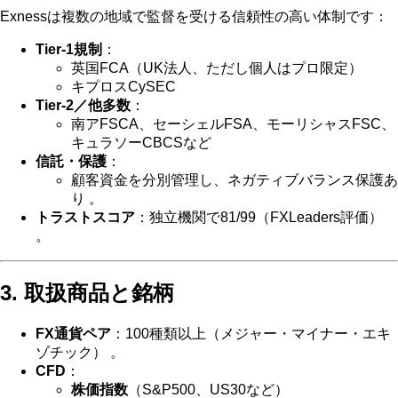
Exnessは複数の地域で監督を受ける信頼性の高い体制です：
Tier‑1規制
：
英国FCA（UK法人、ただし個人はプロ限定）
キプロスCySEC
Tier‑2／他多数
：
南アFSCA、セーシェルFSA、モーリシャスFSC、
キュラソーCBCSなど
信託・保護
：
顧客資金を分別管理し、ネガティブバランス保護あ
り 。
トラストスコア
：独立機関で81/99（FXLeaders評価）
。
3. 取扱商品と銘柄
FX通貨ペア
：100種類以上（メジャー・マイナー・エキ
ゾチック） 。
CFD
：
株価指数
（S&P500、US30など）