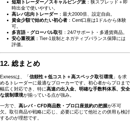
短期トレーダー／スキャルピング派
：狭スプレッド＋即
時出金で使いやすい。
高レバ志向トレーダー
：最大2000倍、設定自由。
資金少額で始めたい初心者
：Cent口座は1ドルから体験
可。
多言語・グローバル取引
：24/7サポート・多通貨商品。
安心重視派
：Tier‑1規制とネガティブバランス保障には
評価。
12. 総まとめ
Exnessは、「
信頼性＋低コスト＋高スペック取引環境
」を求
めるトレーダーに最適なブローカーです。初心者からプロまで
幅広く対応でき、特に
高速の出入金、明確な手数料体系、安全
な規制環境
が揃っている点が強み。
一方で、
高レバ・CFD商品数・プロ口座規約の把握
が不可
欠。取引商品や戦略に応じ、必要に応じて他社との併用も検討
するのが理想です。