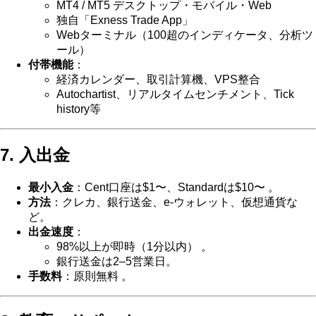
MT4 / MT5 デスクトップ・モバイル・Web
独自「Exness Trade App」
Webターミナル（100超のインディケータ、分析ツ
ール）
付帯機能
：
経済カレンダー、取引計算機、VPS整合
Autochartist、リアルタイムセンチメント、Tick
history等
7. 入出金
最小入金
：Cent口座は$1〜、Standardは$10〜 。
方法
：クレカ、銀行送金、e‑ウォレット、仮想通貨な
ど。
出金速度
：
98%以上が即時（1分以内） 。
銀行送金は2–5営業日。
手数料
：原則無料 。