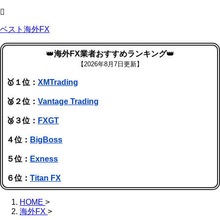
ベスト海外FX
👑
海外FX業者おすすめランキング
👑
【
2026年8月7日更新】
🥇１位：
XMTrading
🥈２位：
Vantage Trading
🥉３位：
FXGT
４位：
BigBoss
５位：
Exness
６位：
Titan FX
HOME
>
海外FX
>