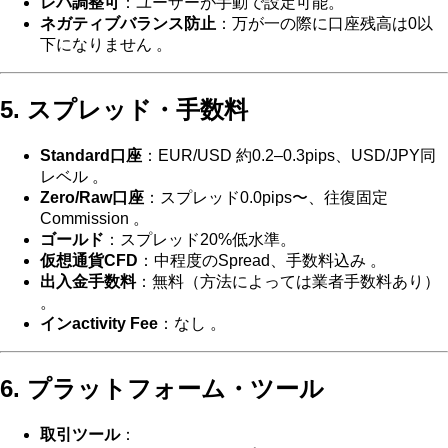
レバ調整可
：ユーザーが手動で設定可能。
ネガティブバランス防止
：万が一の際に口座残高は0以
下になりません 。
5. スプレッド・手数料
Standard口座
：EUR/USD 約0.2–0.3pips、USD/JPY同
レベル 。
Zero/Raw口座
：スプレッド0.0pips〜、往復固定
Commission 。
ゴールド
：スプレッド20%低水準。
仮想通貨CFD
：中程度のSpread、手数料込み 。
出入金手数料
：無料（方法によっては業者手数料あり）
。
インactivity Fee
：なし 。
6. プラットフォーム・ツール
取引ツール
：