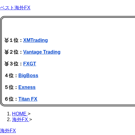
ベスト海外FX
🥇１位：
XMTrading
🥈２位：
Vantage Trading
🥉３位：
FXGT
４位：
BigBoss
５位：
Exness
６位：
Titan FX
HOME
>
海外FX
>
海外FX