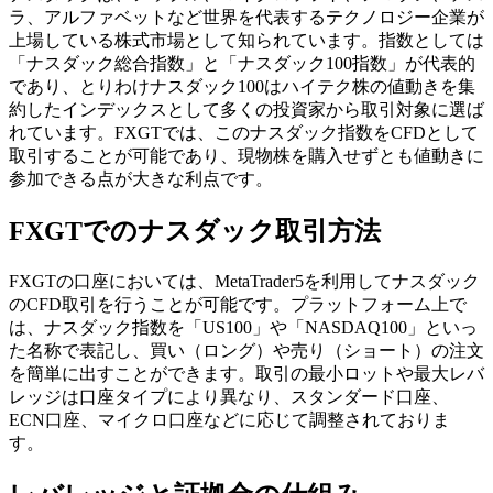
ラ、アルファベットなど世界を代表するテクノロジー企業が
上場している株式市場として知られています。指数としては
「ナスダック総合指数」と「ナスダック100指数」が代表的
であり、とりわけナスダック100はハイテク株の値動きを集
約したインデックスとして多くの投資家から取引対象に選ば
れています。FXGTでは、このナスダック指数をCFDとして
取引することが可能であり、現物株を購入せずとも値動きに
参加できる点が大きな利点です。
FXGTでのナスダック取引方法
FXGTの口座においては、MetaTrader5を利用してナスダック
のCFD取引を行うことが可能です。プラットフォーム上で
は、ナスダック指数を「US100」や「NASDAQ100」といっ
た名称で表記し、買い（ロング）や売り（ショート）の注文
を簡単に出すことができます。取引の最小ロットや最大レバ
レッジは口座タイプにより異なり、スタンダード口座、
ECN口座、マイクロ口座などに応じて調整されておりま
す。