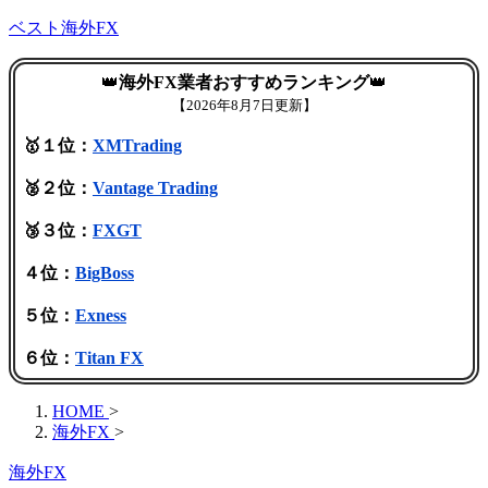
ベスト海外FX
👑
海外FX業者おすすめランキング
👑
【
2026年8月7日更新】
🥇１位：
XMTrading
🥈２位：
Vantage Trading
🥉３位：
FXGT
４位：
BigBoss
５位：
Exness
６位：
Titan FX
HOME
>
海外FX
>
海外FX