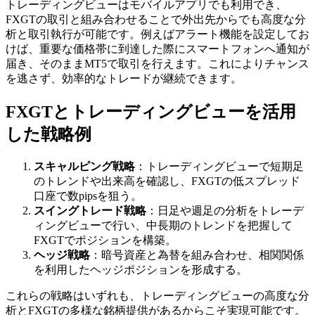
トレーディングビューはモバイルアプリでも利用でき、
FXGTの取引と組み合わせることで外出先からでも高度な分
析と取引執行が可能です。例えばアラート機能を設定してお
けば、重要な価格帯に到達した際にスマートフォンへ通知が
届き、そのままMT5で取引を行えます。これによりチャンス
を逃さず、効率的なトレードが継続できます。
FXGTとトレーディングビューを活用
した戦略例
スキャルピング戦略
：トレーディングビューで短期足
のトレンドや出来高を確認し、FXGTの低スプレッド
口座で数pipsを狙う。
スイングトレード戦略
：日足や週足の分析をトレーデ
ィングビューで行い、中長期のトレンドを把握して
FXGTでポジションを構築。
ヘッジ戦略
：暗号資産と為替を組み合わせ、相関関係
を利用したヘッジポジションを形成する。
これらの戦略はいずれも、トレーディングビューの高度な分
析とFXGTの多様な銘柄提供があるからこそ実現可能です。