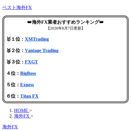
ベスト海外FX
👑
海外FX業者おすすめランキング
👑
【
2026年8月7日更新】
🥇１位：
XMTrading
🥈２位：
Vantage Trading
🥉３位：
FXGT
４位：
BigBoss
５位：
Exness
６位：
Titan FX
HOME
>
海外FX
>
海外FX