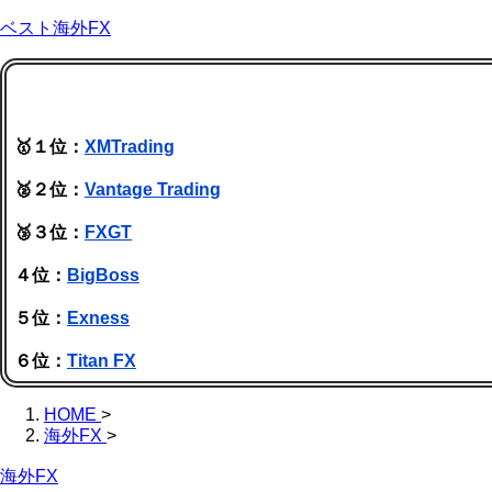
ベスト海外FX
🥇１位：
XMTrading
🥈２位：
Vantage Trading
🥉３位：
FXGT
４位：
BigBoss
５位：
Exness
６位：
Titan FX
HOME
>
海外FX
>
海外FX