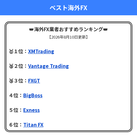
ベスト海外FX
👑
海外FX業者おすすめランキング
👑
【
2026年8月10日更新】
🥇１位：
XMTrading
🥈２位：
Vantage Trading
🥉３位：
FXGT
４位：
BigBoss
５位：
Exness
６位：
Titan FX