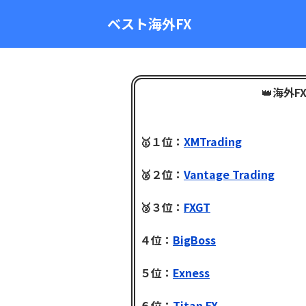
ベスト海外FX
👑
海外F
🥇１位：
XMTrading
🥈２位：
Vantage Trading
🥉３位：
FXGT
４位：
BigBoss
５位：
Exness
６位：
Titan FX