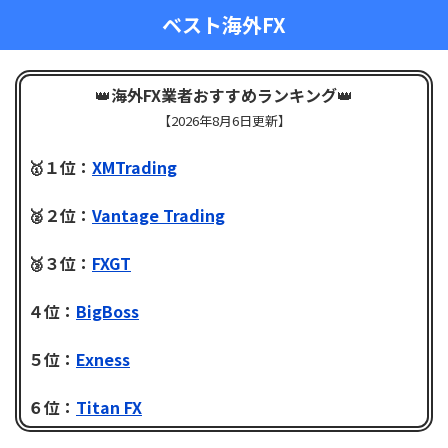
ベスト海外FX
👑
海外FX業者おすすめランキング
👑
【
2026年8月6日更新】
🥇１位：
XMTrading
🥈２位：
Vantage Trading
🥉３位：
FXGT
４位：
BigBoss
５位：
Exness
６位：
Titan FX