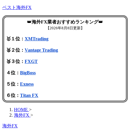
ベスト海外FX
👑
海外FX業者おすすめランキング
👑
【
2026年8月8日更新】
🥇１位：
XMTrading
🥈２位：
Vantage Trading
🥉３位：
FXGT
４位：
BigBoss
５位：
Exness
６位：
Titan FX
HOME
>
海外FX
>
海外FX