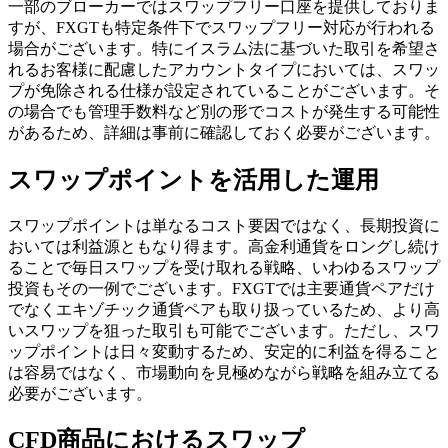
一部のブローカーではスワップフリー口座を提供しておりま
すが、FXGTも特定条件下でスワップフリー対応が行われる
場合がございます。特にイスラム法に基づいた取引を希望さ
れるお客様に配慮したアカウントタイプにおいては、スワッ
プが免除される仕様が設定されていることがございます。そ
の場合でも管理手数料など別の形でコストが発生する可能性
があるため、詳細は事前に確認しておく必要がございます。
スワップポイントを活用した運用
スワップポイントは単なるコスト要因ではなく、長期投資に
おいては利益源ともなり得ます。高金利通貨をロングし続け
ることで毎日スワップを受け取れる戦略、いわゆるスワップ
投資もその一例でございます。FXGTでは主要通貨ペアだけ
でなくエキゾチック通貨ペアも取り扱っているため、より高
いスワップを狙った取引も可能でございます。ただし、スワ
ップポイントは日々変動するため、安定的に利益を得ること
は容易ではなく、市場動向を見極めながら戦略を組み立てる
必要がございます。
CFD商品におけるスワップ