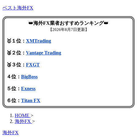
ベスト海外FX
👑
海外FX業者おすすめランキング
👑
【
2026年8月7日更新】
🥇１位：
XMTrading
🥈２位：
Vantage Trading
🥉３位：
FXGT
４位：
BigBoss
５位：
Exness
６位：
Titan FX
HOME
>
海外FX
>
海外FX