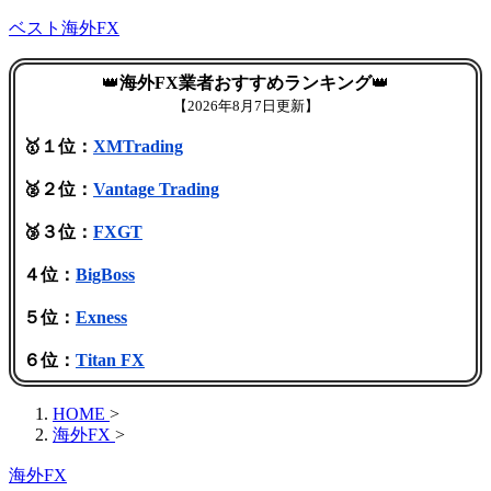
ベスト海外FX
👑
海外FX業者おすすめランキング
👑
【
2026年8月7日更新】
🥇１位：
XMTrading
🥈２位：
Vantage Trading
🥉３位：
FXGT
４位：
BigBoss
５位：
Exness
６位：
Titan FX
HOME
>
海外FX
>
海外FX