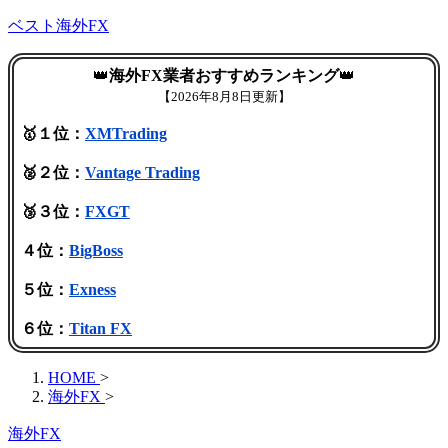
ベスト海外FX
👑
海外FX業者おすすめランキング
👑
【
2026年8月8日更新】
🥇１位：
XMTrading
🥈２位：
Vantage Trading
🥉３位：
FXGT
４位：
BigBoss
５位：
Exness
６位：
Titan FX
HOME
>
海外FX
>
海外FX