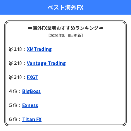
ベスト海外FX
👑
海外FX業者おすすめランキング
👑
【
2026年8月8日更新】
🥇１位：
XMTrading
🥈２位：
Vantage Trading
🥉３位：
FXGT
４位：
BigBoss
５位：
Exness
６位：
Titan FX