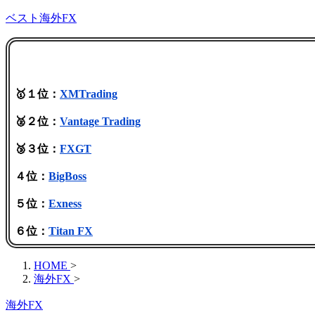
ベスト海外FX
🥇１位：
XMTrading
🥈２位：
Vantage Trading
🥉３位：
FXGT
４位：
BigBoss
５位：
Exness
６位：
Titan FX
HOME
>
海外FX
>
海外FX