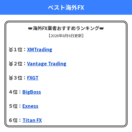
ベスト海外FX
👑
海外FX業者おすすめランキング
👑
【
2026年8月6日更新】
🥇１位：
XMTrading
🥈２位：
Vantage Trading
🥉３位：
FXGT
４位：
BigBoss
５位：
Exness
６位：
Titan FX