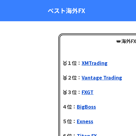
ベスト海外FX
👑
海外F
🥇１位：
XMTrading
🥈２位：
Vantage Trading
🥉３位：
FXGT
４位：
BigBoss
５位：
Exness
６位：
Titan FX