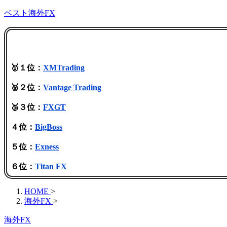
ベスト海外FX
🥇１位：
XMTrading
🥈２位：
Vantage Trading
🥉３位：
FXGT
４位：
BigBoss
５位：
Exness
６位：
Titan FX
HOME
>
海外FX
>
海外FX