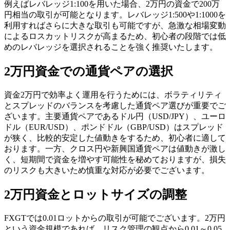
例えばレバレッジ1:100を用いた場合、2万円の資金で200万
円相当の取引が可能となります。レバレッジ1:500や1:1000を
利用すればさらに大きな取引も可能ですが、急激な相場変動
によるロスカットリスクが高まるため、初心者の段階では低
めのレバレッジを選択されることを強く推奨いたします。
2万円資金での通貨ペアの選択
資金2万円で効率よく運用を行うためには、ボラティリティ
とスプレッドのバランスを考慮した通貨ペア選びが重要でご
ざいます。主要通貨ペアであるドル円（USD/JPY）、ユーロ
ドル（EUR/USD）、ポンドドル（GBP/USD）はスプレッド
が狭く、比較的安定した値動きをするため、初心者に適して
おります。一方、クロス円や新興国通貨ペアは値動きが激し
く、短期間で資金を増やす可能性を秘めておりますが、損失
のリスクも大きいため慎重な対応が必要でございます。
2万円資金とロットサイズの調整
FXGTでは0.01ロットからの取引が可能でございます。2万円
という資金規模であれば、リスク管理の観点から0.01～0.05