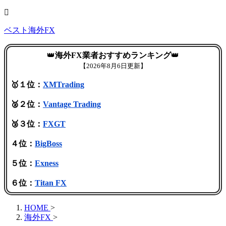
ベスト海外FX
👑
海外FX業者おすすめランキング
👑
【
2026年8月6日更新】
🥇１位：
XMTrading
🥈２位：
Vantage Trading
🥉３位：
FXGT
４位：
BigBoss
５位：
Exness
６位：
Titan FX
HOME
>
海外FX
>