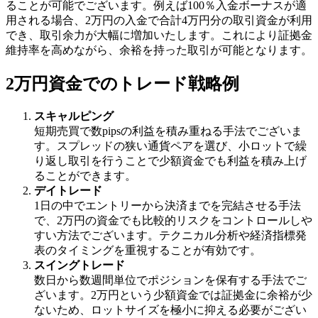
ることが可能でございます。例えば100％入金ボーナスが適
用される場合、2万円の入金で合計4万円分の取引資金が利用
でき、取引余力が大幅に増加いたします。これにより証拠金
維持率を高めながら、余裕を持った取引が可能となります。
2万円資金でのトレード戦略例
スキャルピング
短期売買で数pipsの利益を積み重ねる手法でございま
す。スプレッドの狭い通貨ペアを選び、小ロットで繰
り返し取引を行うことで少額資金でも利益を積み上げ
ることができます。
デイトレード
1日の中でエントリーから決済までを完結させる手法
で、2万円の資金でも比較的リスクをコントロールしや
すい方法でございます。テクニカル分析や経済指標発
表のタイミングを重視することが有効です。
スイングトレード
数日から数週間単位でポジションを保有する手法でご
ざいます。2万円という少額資金では証拠金に余裕が少
ないため、ロットサイズを極小に抑える必要がござい