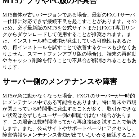
MT5アプリやPC版の不具合
MT5自体が古いバージョンである場合、最新のFXGTサーバ
ー仕様に対応できず接続不良を起こすことがあります。その
ため、必ず最新版のMT5を公式サイトまたはFXGT専用リン
クからダウンロードして使用することが推奨されます。ま
た、インストール時に破損が発生している可能性もあるた
め、再インストールを試すことで改善するケースも少なくあ
りません。スマートフォンアプリ版の場合は、端末の再起動
やキャッシュ削除を行うことで不具合が解消されることもあ
ります。
サーバー側のメンテナンスや障害
MT5が急に動かなくなった場合、FXGTのサーバーが一時的
にメンテナンス中である可能性もあります。特に週末や市場
が閉まっている時間帯に発生することが多く、取引ができな
い状況は必ずしもユーザー側の問題ではない場合がありま
す。この場合は数時間待ってから再度接続を試すことで解決
します。また、公式サイトやサポートページにアクセスし、
障害情報やメンテナンス告知が出ていないかを確認すること