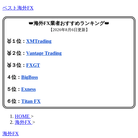
ベスト海外FX
👑
海外FX業者おすすめランキング
👑
【
2026年8月6日更新】
🥇１位：
XMTrading
🥈２位：
Vantage Trading
🥉３位：
FXGT
４位：
BigBoss
５位：
Exness
６位：
Titan FX
HOME
>
海外FX
>
海外FX