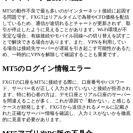
MT5の動作不良で最も多いのがインターネット接続に起因す
る問題です。FXGTはリアルタイムで為替やCFD価格を配信
しているため、通信が途切れるとチャートが更新されず、取
引が停止したように見えることがあります。Wi-Fi環境が不
安定な場合、有線接続やモバイル回線への切り替えを試すこ
とで解決できる場合があります。また、VPNを利用してい
る場合は接続先サーバーが遅延を引き起こす可能性があるた
め、一時的にVPNを解除して確認することも重要です。
MT5のログイン情報エラー
FXGTの口座をMT5に接続する際に、口座番号やパスワー
ド、サーバー名が正しく入力されていないと接続が拒否され
ます。特に初心者の方は、デモ口座とリアル口座のサーバー
を間違えることが多く、これが原因で「動かない」と感じる
ケースが頻発します。FXGTから送信されるメールに記載さ
れた正確なサーバー情報を確認し、入力ミスがないかを徹底
的に見直す必要があります。