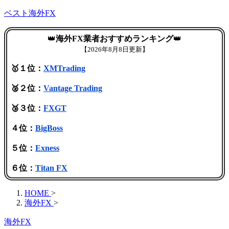
ベスト海外FX
👑
海外FX業者おすすめランキング
👑
【
2026年8月8日更新】
🥇１位：
XMTrading
🥈２位：
Vantage Trading
🥉３位：
FXGT
４位：
BigBoss
５位：
Exness
６位：
Titan FX
HOME
>
海外FX
>
海外FX