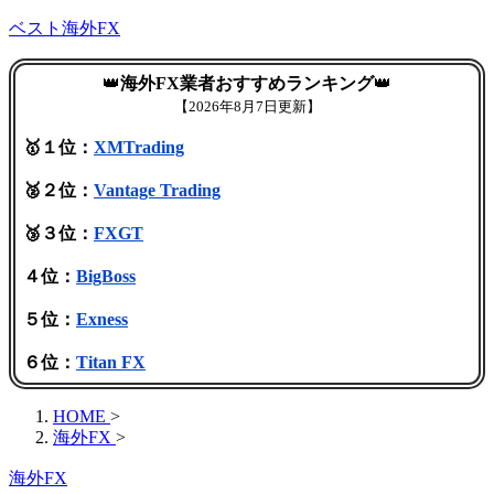
ベスト海外FX
👑
海外FX業者おすすめランキング
👑
【
2026年8月7日更新】
🥇１位：
XMTrading
🥈２位：
Vantage Trading
🥉３位：
FXGT
４位：
BigBoss
５位：
Exness
６位：
Titan FX
HOME
>
海外FX
>
海外FX