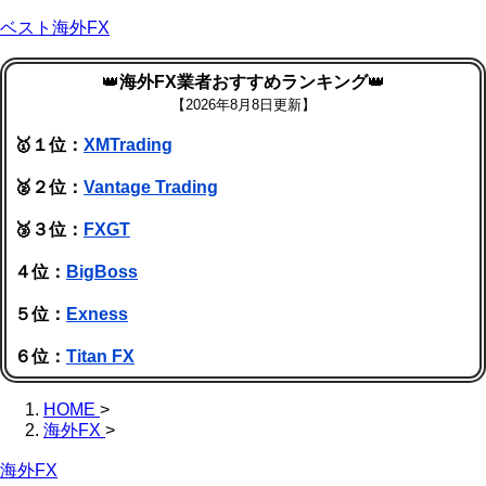
ベスト海外FX
👑
海外FX業者おすすめランキング
👑
【
2026年8月8日更新】
🥇１位：
XMTrading
🥈２位：
Vantage Trading
🥉３位：
FXGT
４位：
BigBoss
５位：
Exness
６位：
Titan FX
HOME
>
海外FX
>
海外FX