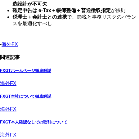
造設計が不可欠
確定申告は e‑Tax＋帳簿整備＋普通徴収指定
が鉄則
税理士＋会計士との連携
で、節税と事務リスクのバラン
スを最適化すべし
-
海外FX
関連記事
FXGTホームページ徹底解説
海外FX
FXGT本社について徹底解説
海外FX
FXGT本人確認なしでの取引について
海外FX