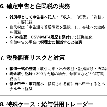
6. 確定申告と住民税の実務
雑所得として申告書へ記入
：「収入」「経費」「為替レ
ート」要記録
住民税は「申告通り普通徴収を選択」し、会社への連絡
を回避
e-Tax推奨、CSVやMT4履歴も添付
して証拠強化
高額申告の場合は
税理士に相談すると確実
7. 税務調査リスクと対策
帳簿一式の整備
：取引明細・出金履歴・証拠書類・PC等
現金取引記録
：300万円超の場合、領収書などの保存義
務あり
修正申告・事前開示
：指摘される前に自己申告するとペ
ナルティ軽減
8. 特殊ケース：給与併用トレーダー