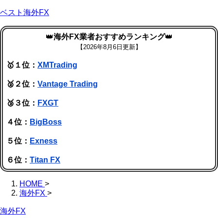
ベスト海外FX
👑
海外FX業者おすすめランキング
👑
【
2026年8月6日更新】
🥇１位：
XMTrading
🥈２位：
Vantage Trading
🥉３位：
FXGT
４位：
BigBoss
５位：
Exness
６位：
Titan FX
HOME
>
海外FX
>
海外FX