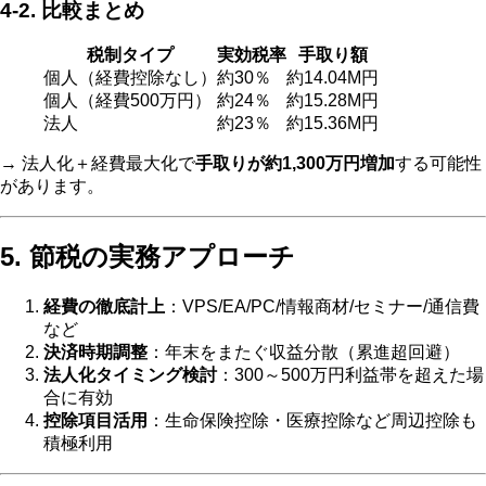
4‑2. 比較まとめ
税制タイプ
実効税率
手取り額
個人（経費控除なし）
約30％
約14.04M円
個人（経費500万円）
約24％
約15.28M円
法人
約23％
約15.36M円
→ 法人化＋経費最大化で
手取りが約1,300万円増加
する可能性
があります。
5. 節税の実務アプローチ
経費の徹底計上
：VPS/EA/PC/情報商材/セミナー/通信費
など
決済時期調整
：年末をまたぐ収益分散（累進超回避）
法人化タイミング検討
：300～500万円利益帯を超えた場
合に有効
控除項目活用
：生命保険控除・医療控除など周辺控除も
積極利用