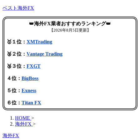
ベスト海外FX
👑
海外FX業者おすすめランキング
👑
【
2026年8月5日更新】
🥇１位：
XMTrading
🥈２位：
Vantage Trading
🥉３位：
FXGT
４位：
BigBoss
５位：
Exness
６位：
Titan FX
HOME
>
海外FX
>
海外FX